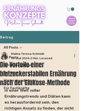
Beitrag
All Posts
Malina Teresa Schmidt
All Posts
13. Juli 2024
2 Min. Lesezeit
Die Vorteile einer
Ernährungstipps
blutzuckerstabilen Ernährung
Rezepte
nach der Glukose-Methode
Hintergrundwissen
Für Fachkräfte
In einer Welt voller 
Ernährungstrends und Diäten kann 
es herausfordernd sein, den 
richtigen Ansatz zu finden, der nicht 