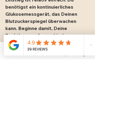
benötigst ein kontinuierliches 
Glukosemessgerät, das Deinen 
Blutzuckerspiegel überwachen 
kann. Beginne damit, Deine 
Reaktionen auf verschiedene 
Mahlzeiten zu beobachten und 
notiere die Ergebnisse. Mit der Zeit 
Phone
Email
Whatsapp
Instagram
wirst Du Muster erkennen und 
herausfinden, welche 
Nahrungsmittel am besten für Dich 
funktionieren.
Dieses leckere Ei-Frühstück mit 
Haferbrot eignet sich perfekt als 
Einstieg in einen blutzuckerstabilen 
Tag ohne Blutzucker-
Achterbahnfahrten und Heißhunger.
Fazit