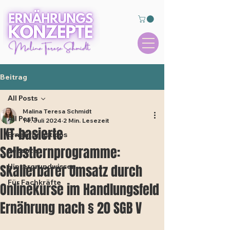
Beitrag
All Posts
Malina Teresa Schmidt
All Posts
14. Juli 2024
2 Min. Lesezeit
IKT-basierte
Ernährungstipps
Selbstlernprogramme:
Rezepte
Skalierbarer Umsatz durch
Hintergrundwissen
Für Fachkräfte
Onlinekurse im Handlungsfeld
Ernährung nach § 20 SGB V