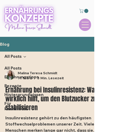
Blog
All Posts
All Posts
Malina Teresa Schmidt
Ernährungstipps
11. März
3 Min. Lesezeit
Rezepte
Ernährung bei Insulinresistenz: Was
Hintergrundwissen
wirklich hilft, um den Blutzucker zu
Für
stabilisieren
Fachkräfte
Insulinresistenz gehört zu den häufigsten
Stoffwechselproblemen unserer Zeit. Viele
Menschen merken lange gar nicht, dass sie