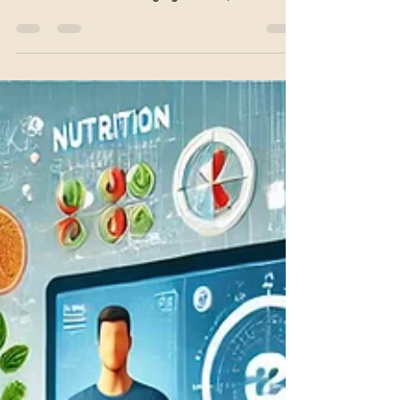
betroffen sind. Typische Beschwerden wie
Heißhunger, Müdigkeit nach dem Essen oder
Schwierigkeiten beim Abnehmen werden oft
nicht direkt mit dem Blutzucker in Verbindung
gebracht. Die gute Nachricht:Mit der
richtigen Ernährung lässt sich eine
Insulinresistenz häufig deutlich verbessern.
In diesem Artikel erfährst du, was bei einer
Insulinresistenz im K