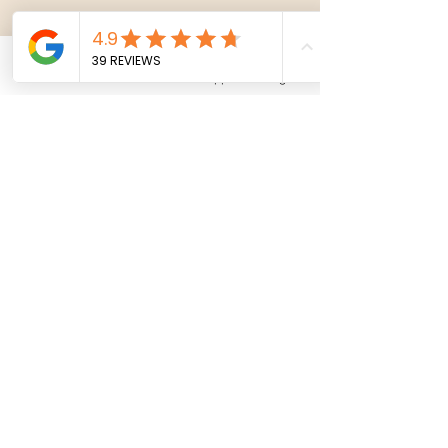
Malina Teresa Schmidt
14. Juli 2024
2 Min. Lesezeit
Phone
Email
Whatsapp
Instagram
Was sind IKT-basierte
Selbstlernprogramme?
IKT-basierte Selbstlernprogramme bieten
flexible, kosteneffiziente
Ernährungsprävention. Erfahre mehr über
Vorteile und Kriterien.